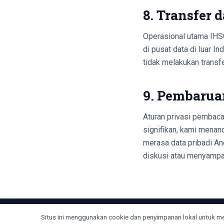
8. Transfer 
Operasional utama IHSG
di pusat data di luar 
tidak melakukan transfe
9. Pembarua
Aturan privasi pembaca 
signifikan, kami mena
merasa data pribadi An
diskusi atau menyampai
Situs ini menggunakan cookie dan penyimpanan lokal untuk 
IHSG Edukasi
Aturan Privasi
Pengatu