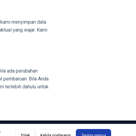
is kami menyimpan data
ktual yang wajar. Kami
Bila ada perubahan
l pembaruan. Bila Anda
i terlebih dahulu untuk
n
© IHSG Edukasi 2026 - Seluruh hak dilindungi
Tolak
Kelola preferensi
Terima semua