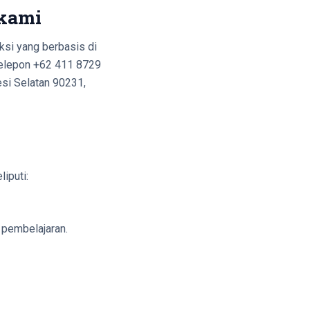
 kami
ksi yang berbasis di
telepon +62 411 8729
si Selatan 90231,
iputi:
 pembelajaran.