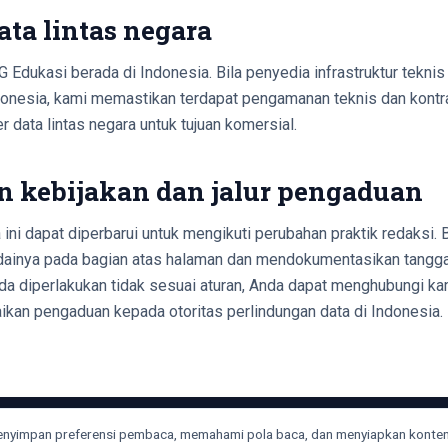
data lintas negara
 Edukasi berada di Indonesia. Bila penyedia infrastruktur tekn
Indonesia, kami memastikan terdapat pengamanan teknis dan kontra
r data lintas negara untuk tujuan komersial.
n kebijakan dan jalur pengaduan
ini dapat diperbarui untuk mengikuti perubahan praktik redaksi. 
ndainya pada bagian atas halaman dan mendokumentasikan tangga
da diperlakukan tidak sesuai aturan, Anda dapat menghubungi kam
kan pengaduan kepada otoritas perlindungan data di Indonesia.
menyimpan preferensi pembaca, memahami pola baca, dan menyiapkan konte
ran Cookie
Identitas Tim
Catatan Pemakaian
Kontak
Kelola preferensi cookie